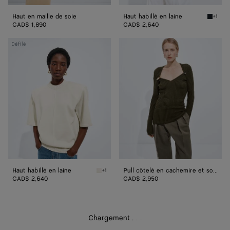
Haut en maille de soie
Haut habillé en laine
+1
Midnigh
CAD$ 1,890
CAD$ 2,640
Haut
Pull
Défilé
habillé
côtelé
en
en
laine
cachemire
et
soie
Haut habillé en laine
Pull côtelé en cachemire et soie
+1
Parchment Haut habillé en laine
CAD$ 2,640
CAD$ 2,950
Chargement
.
.
.