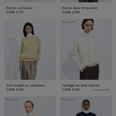
Pull en cachemire
Pull en laine Intrecciato
CAD$ 2,770
CAD$ 2,390
Pull
Cardigan
Nouveauté
torsadé
en
en
laine
cachemire
feutrée
Pull torsadé en cachemire
Cardigan en laine feutrée
CAD$ 3,140
CAD$ 4,270
Précommander
Cardigan
Cardigan
Nouveauté
Nouveauté
en
en
maille
maille