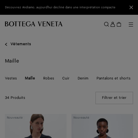
Passer au contenu principal
Fer
Découvrez Andiamo, aujourd'hui décliné dans une interprétation compacte
Se
conne
Me
Rechercher
Menu
Vêtements
Maille
Vestes
Robes
Cuir
Denim
Pantalons et shorts
Maille
34 Produits
Filtrer et trier
(Manua
Cardigan
Cardigan
Nouveauté
Nouveauté
en
en
laine
laine