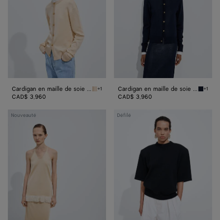
de
de
soie
soie
double
double
Cardigan en maille de soie double
Cardigan en maille de soie double
+1
+1
Prosecco/chalk Cardigan en maille de soie d
Midnigh
CAD$ 3,960
CAD$ 3,960
Haut
Haut
Nouveauté
Défilé
en
habillé
maille
en
de
laine
soie