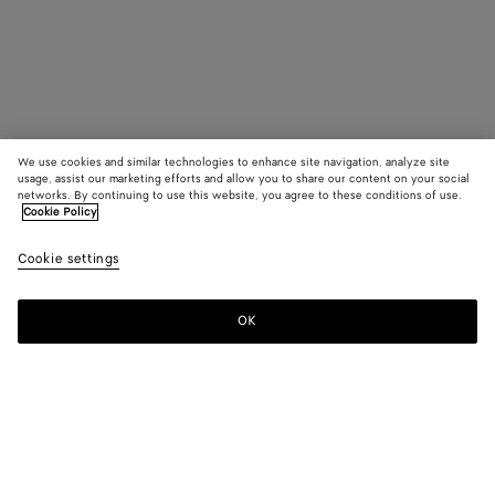
We use cookies and similar technologies to enhance site navigation, analyze site
usage, assist our marketing efforts and allow you to share our content on your social
networks. By continuing to use this website, you agree to these conditions of use.
Cookie Policy
Cookie settings
OK
S'INSCRIRE À LA NEWSLETTER
Abonnez-vous à la newsletter de Bottega Veneta pour recevoir des
informations sur les collections, les défilés et des mises à jour
exclusives.