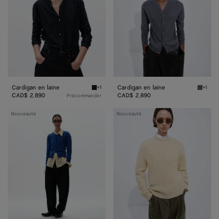
Cardigan en laine
Cardigan en laine
+1
+1
Bleu nuit Cardigan en laine
Medium 
CAD$ 2,890
CAD$ 2,890
Précommander
Pull
Pull
Nouveauté
Nouveauté
en
en
cachemire
laine
Intrecciato