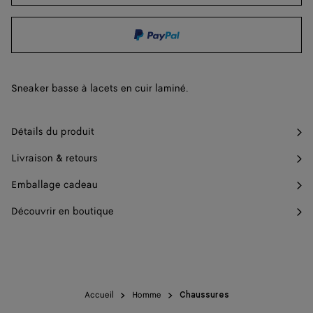
44
Un seul article en stock
45
Me prévenir
46
Sneaker basse à lacets en cuir laminé.
47
Un seul article en stock
Détails du produit
Livraison & retours
Emballage cadeau
Découvrir en boutique
Accueil
Homme
Chaussures