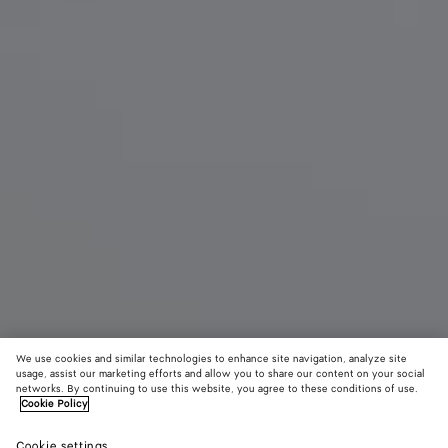
We use cookies and similar technologies to enhance site navigation, analyze site
usage, assist our marketing efforts and allow you to share our content on your social
Nouveauté
networks. By continuing to use this website, you agree to these conditions of use.
Cookie Policy
Pinacoteca petit format
Cookie settings