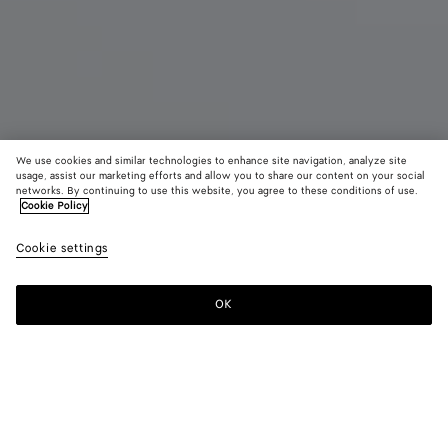
We use cookies and similar technologies to enhance site navigation, analyze site
usage, assist our marketing efforts and allow you to share our content on your social
networks. By continuing to use this website, you agree to these conditions of use.
Cookie Policy
Pinacoteca grand format
CAD$ 6,140
color (E
Blac
Cookie settings
+
3
sélec
une c
les ta
OK
Ajouter au panier
Ajouter
Sélectionner
dispo
au
une
la
panier
taille
descr
les i
Couleur:
Black/fondant
d'aut
élém