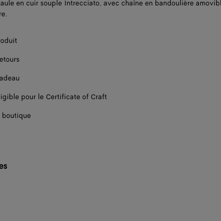
aule en cuir souple Intrecciato, avec chaîne en bandoulière amovibl
re.
roduit
retours
cadeau
igible pour le Certificate of Craft
 boutique
les