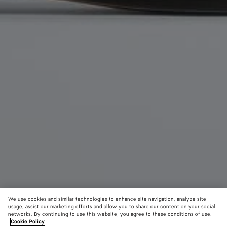
We use cookies and similar technologies to enhance site navigation, analyze site
usage, assist our marketing efforts and allow you to share our content on your social
Nouveauté
networks. By continuing to use this website, you agree to these conditions of use.
Cookie Policy