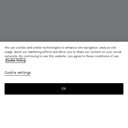
We use cookies and similar technologies to enhance site navigation, analyze site
Nouveauté
usage, assist our marketing efforts and allow you to share our content on your social
networks. By continuing to use this website, you agree to these conditions of use.
Cookie Policy
Madison
CAD$ 6,160
color (E
Miner
Cookie settings
+
3
sélec
une c
les ta
OK
Ajouter au panier
Ajouter
Sélectionner
dispo
au
une
la
panier
taille
descr
les i
Couleur:
Mineral
d'aut
élém