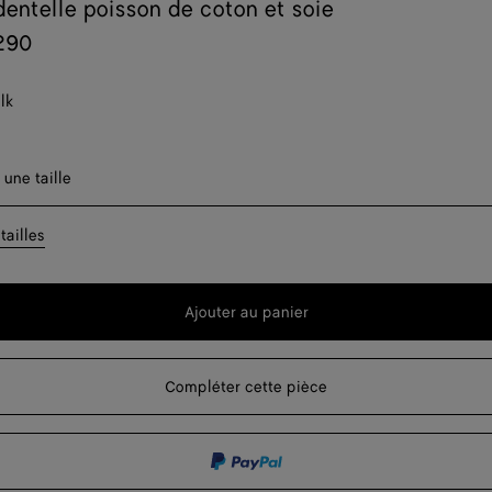
dentelle poisson de coton et soie
290
lk
er une taille
 une taille
Disponibilité 
tailles
Un seul arti
Ajouter au panier
Un seul arti
Ajouter
Sélectionner
au
une
Disponibilité 
panier
taille
Compléter cette pièce
Disponibilité 