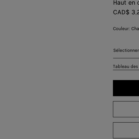
Haut en 
CAD$ 3,
Couleur:
Cha
Sélectionn
Sélectionner
XS
Tableau des 
S
M
L
XL