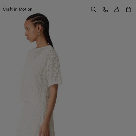
Se con
Service Client
Craft in Motion
Rechercher