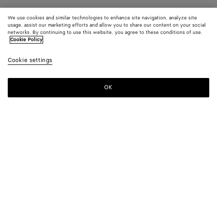
We use cookies and similar technologies to enhance site navigation, analyze site
usage, assist our marketing efforts and allow you to share our content on your social
networks. By continuing to use this website, you agree to these conditions of use.
Cookie Policy
Cookie settings
OK
S'INSCRIRE À LA NEWSLETTER
Abonnez-vous à la newsletter de Bottega Veneta pour recevoir des
informations sur les collections, les défilés et des mises à jour
exclusives.
E-mail*