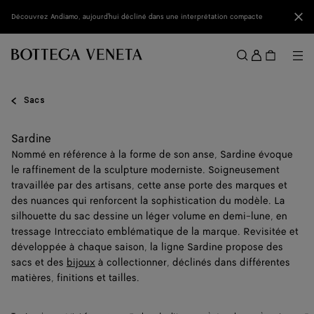
Passer au contenu principal
Fer
Découvrez Andiamo, aujourd'hui décliné dans une interprétation compacte
Se
conne
Me
Rechercher
Menu
Sacs
Sardine
Nommé en référence à la forme de son anse, Sardine évoque
le raffinement de la sculpture moderniste. Soigneusement
travaillée par des artisans, cette anse porte des marques et
des nuances qui renforcent la sophistication du modèle. La
silhouette du sac dessine un léger volume en demi-lune, en
tressage Intrecciato emblématique de la marque. Revisitée et
développée à chaque saison, la ligne Sardine propose des
sacs et des
bijoux
à collectionner, déclinés dans différentes
matières, finitions et tailles.