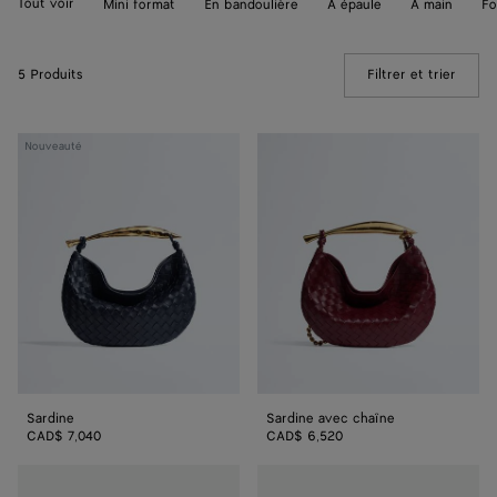
Tout voir
Mini format
En bandoulière
À épaule
À main
Fo
5 Produits
Filtrer et trier
(Manua
Sardine
Sardine
Nouveauté
avec
chaîne
Sardine
Sardine avec chaîne
CAD$ 7,040
CAD$ 6,520
Sardine
Sardine