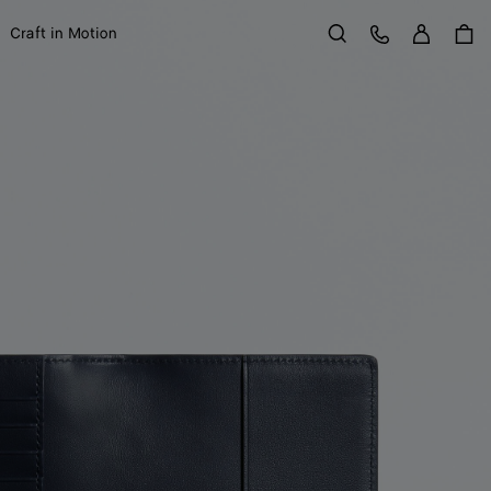
Se con
Service Client
Craft in Motion
Rechercher