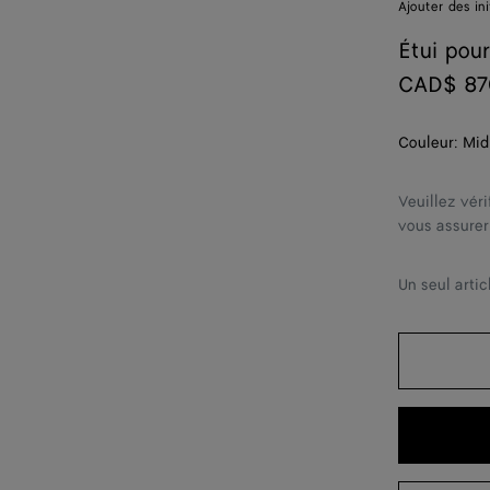
Ajouter des ini
Étui pou
CAD$ 87
Couleur:
Mid
Veuillez véri
vous assurer
Un seul artic