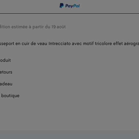
panier
taille
ition estimée à partir du 19 août
sseport en cuir de veau Intrecciato avec motif tricolore effet aérogr
roduit
retours
cadeau
 boutique