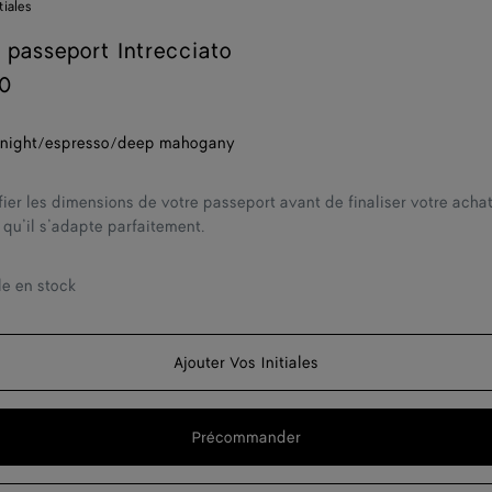
tiales
r passeport Intrecciato
0
night/espresso/deep mahogany
fier les dimensions de votre passeport avant de finaliser votre achat
 qu’il s’adapte parfaitement.
le en stock
Ajouter Vos Initiales
Précommander
Ajouter
Sélectionner
au
une