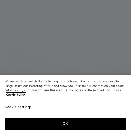
We use cookies and similar technologies to enhance site navigation, analyze site
usage, assist our marketing efforts and allow you to share our content on your social
Nouveauté
networks. By continuing to use this website, you agree to these conditions of use.
Cookie Policy
Étui pour cartes zippé Intrecciato grand format
Cookie settings
CAD$ 880
color (En
Tannin
Blac
sélectio
une coul
OK
Ajouter au panier
les taill
Ajouter
Sélectionner