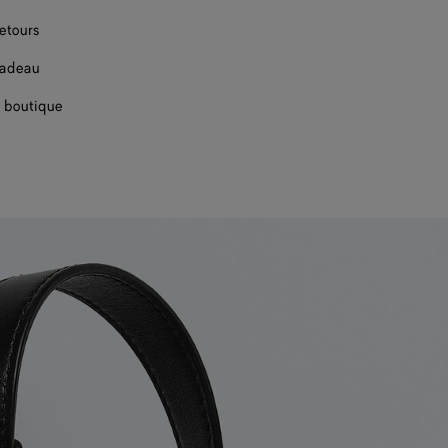
retours
cadeau
 boutique