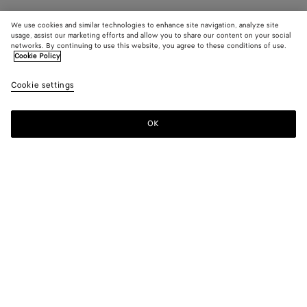
We use cookies and similar technologies to enhance site navigation, analyze site
usage, assist our marketing efforts and allow you to share our content on your social
networks. By continuing to use this website, you agree to these conditions of use.
Cookie Policy
Cookie settings
OK
S'INSCRIRE À LA NEWSLETTER
Abonnez-vous à la newsletter de Bottega Veneta pour recevoir des
informations sur les collections, les défilés et des mises à jour
exclusives.
E-mail*