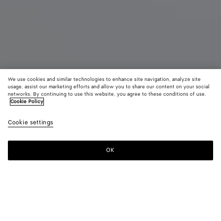
We use cookies and similar technologies to enhance site navigation, analyze site
usage, assist our marketing efforts and allow you to share our content on your social
networks. By continuing to use this website, you agree to these conditions of use.
Cookie Policy
Cabat mini
Cookie settings
CAD$ 7,790
color (En
Travertine
Black
Whit
sélectionna
une couleur
OK
Ajouter au panier
les tailles
Ajouter
Sélectionner
disponibles
au
une
la
panier
taille
description
les images 
Couleur:
Black
d'autres