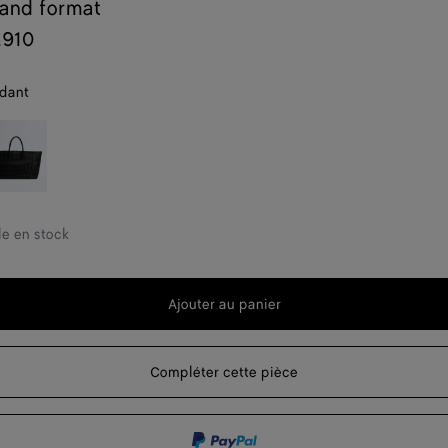
and format
,910
dant
lack
t
le en stock
t
Ajouter au panier
Ajouter
Sélectionner
au
une
panier
taille
Compléter cette pièce