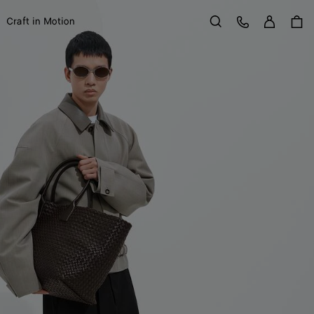
Se con
Service Client
Craft in Motion
Rechercher