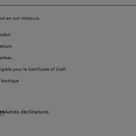
ut en cuir Intreccio.
roduit
retours
cadeau
igible pour le Certificate of Craft
 boutique
les
Autres déclinaisons