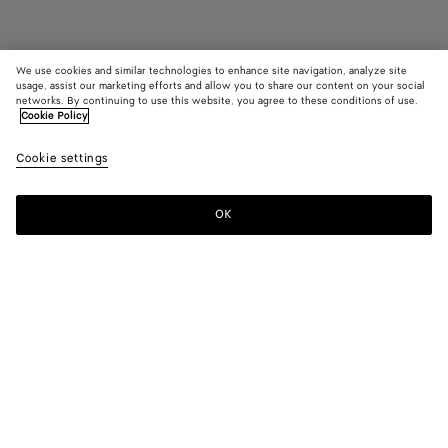
We use cookies and similar technologies to enhance site navigation, analyze site
Trouver en boutique
usage, assist our marketing efforts and allow you to share our content on your social
networks. By continuing to use this website, you agree to these conditions of use.
Cookie Policy
Bracelet Knot
CAD$ 490
color (En
Flash
Cookie settings
+
14
sélec
green
une c
les ta
OK
Nous contacter
dispo
la
descr
les i
Couleur:
Flash green
d'aut
éléme
color (En
Black
Algae
Deep
Avocado
Flash
Lake
page
sélectionnant
blue
green
peuv
une couleur,
chang
les tailles
Squill
Teal
Ballerina
Lilac
Bordeaux
Lighthouse
disponibles,