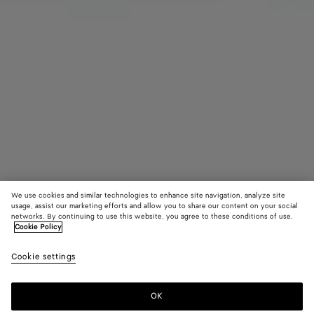
We use cookies and similar technologies to enhance site navigation, analyze site
usage, assist our marketing efforts and allow you to share our content on your social
networks. By continuing to use this website, you agree to these conditions of use.
Cookie Policy
Bandeau Intrecciato
Cookie settings
CAD$ 1,140
color (En
Fondant
Sulfu
sélectio
une coul
OK
Ajouter au panier
les taill
Ajouter
Sélectionner