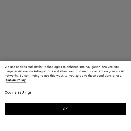
We use cookies and similar technologies to enhance site navigation, analyze site
usage, assist our marketing efforts and allow you to share our content on your social
networks. By continuing to use this website, you agree to these conditions of use.
Cookie Policy
Mittelgroße Intrecciato Hundeleine
Cookie settings
790 €
color (Durch
Fondant
Barolo
Para
Auswahl ei
Farbe könn
OK
Zum Warenkorb hinzufügen
sich Größe,
Zum
Bitte
Verfügbarke
Warenkorb
wählen
Beschreibu
hinzufügen
Sie