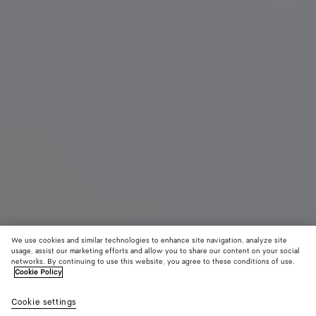
We use cookies and similar technologies to enhance site navigation, analyze site
usage, assist our marketing efforts and allow you to share our content on your social
Neu
networks. By continuing to use this website, you agree to these conditions of use.
Cookie Policy
Kleine Barbara Tote Bag
Cookie settings
4300 €
color (Durch
Espresso
Traverti
Deep