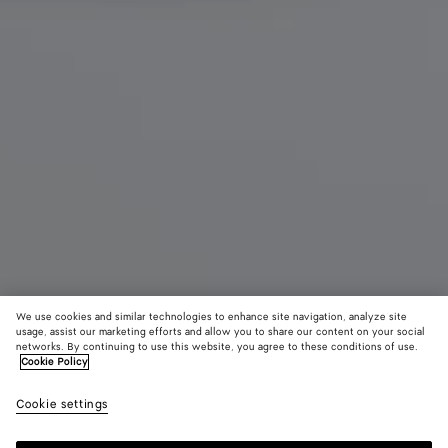
We use cookies and similar technologies to enhance site navigation, analyze site
usage, assist our marketing efforts and allow you to share our content on your social
Neu
networks. By continuing to use this website, you agree to these conditions of use.
Cookie Policy
Kleine Andiamo
Cookie settings
3800 €