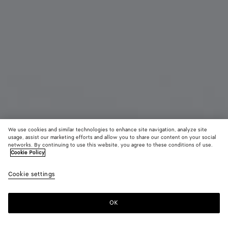
We use cookies and similar technologies to enhance site navigation, analyze site
usage, assist our marketing efforts and allow you to share our content on your social
Demnächst erhältlich
Materialinnovation
networks. By continuing to use this website, you agree to these conditions of use.
Cookie Policy
Kartenetui aus gewebtem Myzel mit Reißverschluss
Cookie settings
520 €
color (Durch
Mineral
Espress
Lava
Auswahl ei
red
Farbe könn
OK
Benachrichtigen
sich Größe,
Verfügbarke