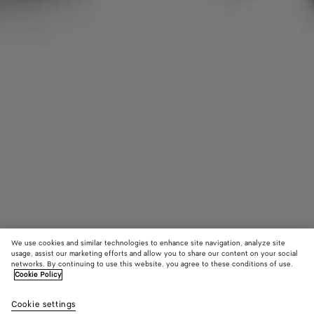
We use cookies and similar technologies to enhance site navigation, analyze site
usage, assist our marketing efforts and allow you to share our content on your social
In Boutique suchen
networks. By continuing to use this website, you agree to these conditions of use.
Cookie Policy
Handschuhe aus Intrecciato Leder
Cookie settings
650 €
color (Durch
Nero
Fondant
Garn