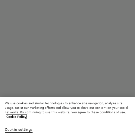
We use cookies and similar technologies to enhance site navigation, analyze site
usage, assist our marketing efforts and allow you to share our content on your social
networks. By continuing to use this website, you agree to these conditions of use.
Cookie Policy
Flache Riva Mules
Cookie settings
990 €
color (Durch
Fondant
Sea
New