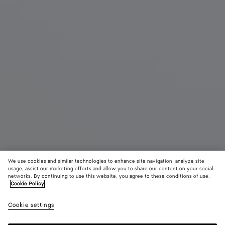
We use cookies and similar technologies to enhance site navigation, analyze site
usage, assist our marketing efforts and allow you to share our content on your social
networks. By continuing to use this website, you agree to these conditions of use.
Cookie Policy
Flache Blink Mules
950 €
color (Durc
Sea
Cookie settings
+
3
Auswa
salt
Farb