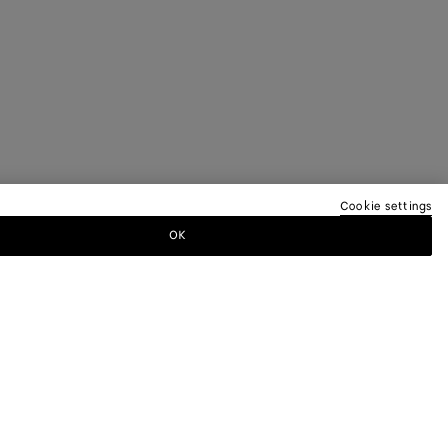
Cookie settings
OK
EREN NEWSLETTER AN
a-Newsletter, um Informationen zu den
 andere exklusive Updates zu erhalten.