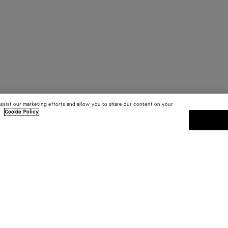
assist our marketing efforts and allow you to share our content on your
.
Cookie Policy
MELDEN SIE SICH FÜR UNS
sten
Abonnieren Sie den Bottega Venet
Kollektionen und den Shows sowie