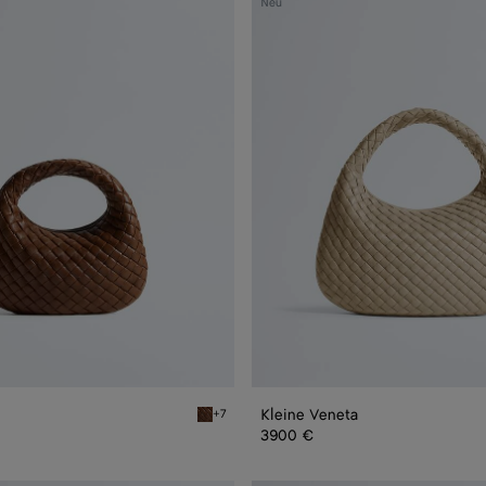
Neu
Veneta
Kleine Veneta
+7
Nocciola Baby Veneta
3900 €