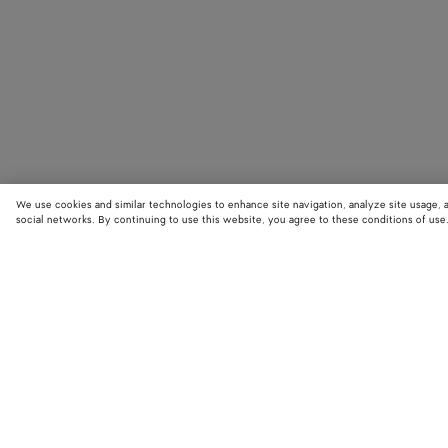
We use cookies and similar technologies to enhance site navigation, analyze site usage, 
social networks. By continuing to use this website, you agree to these conditions of use
STORE LOCATOR
Finde den nächstgelegenen Bottega Veneta Store und entdecke die neue
Kollektionen.