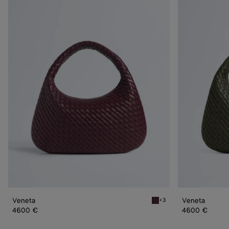
Veneta
Veneta
Veneta
Veneta
+3
Deep mahogany Veneta
4600 €
4600 €