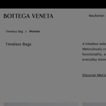
Zum Hauptinhalt
Neuheiten
Timeless Bag
Women
Timeless Bags
A timeless sel
Meticulously c
functionality,
everyday mome
Discover Men's
Baby
Baby