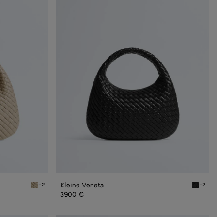
Veneta
Kleine Veneta
+2
+2
Ecru Kleine Veneta
Black Kl
3900 €