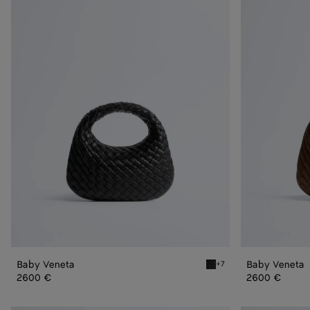
Veneta
Veneta
Baby Veneta
Baby Veneta
+7
Black Baby Veneta
2600 €
2600 €