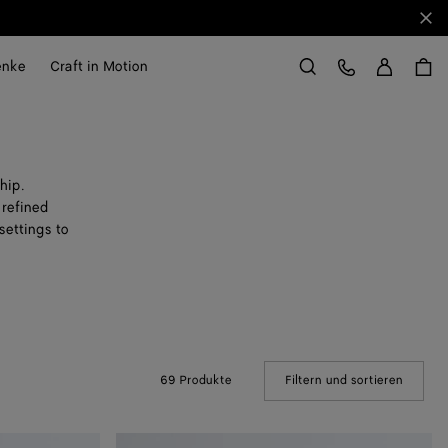
Sch
Anme
Kundens
enke
Craft in Motion
Suchen
hip.
 refined
settings to
69 Produkte
Filtern und sortieren
(Manual
Kleine