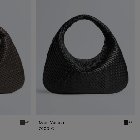
Maxi
Veneta
Maxi Veneta
+2
+2
Fondant Maxi Veneta
Black Ma
7600 €