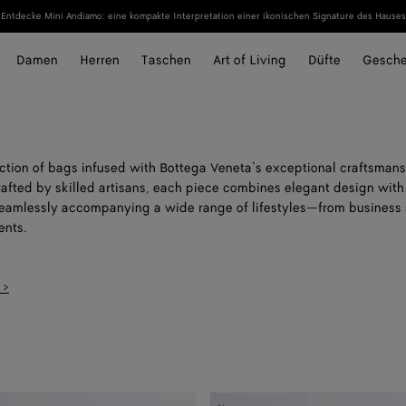
Entdecke Mini Andiamo: eine kompakte Interpretation einer ikonischen Signature des Hauses
Damen
Herren
Taschen
Art of Living
Düfte
Gesch
ection of bags infused with Bottega Veneta’s exceptional craftsmans
rafted by skilled artisans, each piece combines elegant design with
 seamlessly accompanying a wide range of lifestyles—from business 
nts.
 >
Kleine