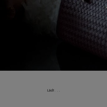
Lädt
.
.
.