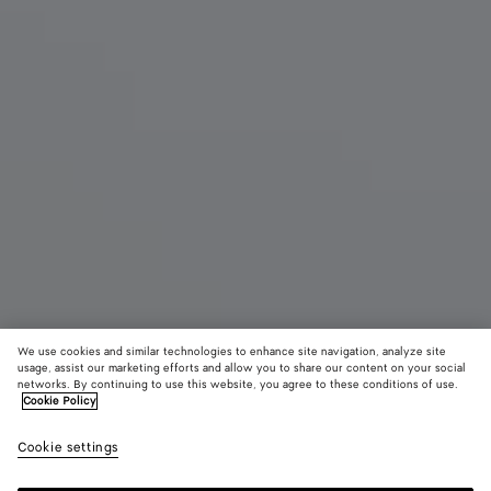
We use cookies and similar technologies to enhance site navigation, analyze site
usage, assist our marketing efforts and allow you to share our content on your social
networks. By continuing to use this website, you agree to these conditions of use.
Cookie Policy
Blink Mules
990 €
color (Durc
Deep
Cookie settings
+
4
Auswa
maho
Farb