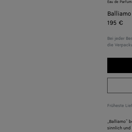
Eau de Parfum
Balliamo 
195 €
Bei jeder Be
die Verpack
Früheste Li
„Balliamo“ be
sinnlich und