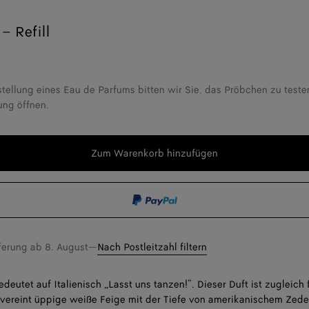
– Refill
stellung eines Eau de Parfums bitten wir Sie, das Pröbchen zu teste
ung öffnen.
Zum Warenkorb hinzufügen
Zum
Bitte
Warenkorb
wählen
hinzufügen
Sie
eine
Größe
eferung ab
8. August
—
Nach Postleitzahl filtern
deutet auf Italienisch „Lasst uns tanzen!“. Dieser Duft ist zugleich 
 vereint üppige weiße Feige mit der Tiefe von amerikanischem Zede