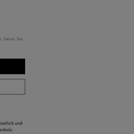
n, bevor Sie
festlich und
rnholz.