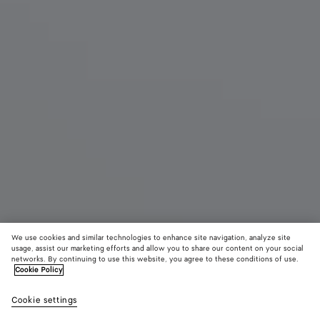
We use cookies and similar technologies to enhance site navigation, analyze site
usage, assist our marketing efforts and allow you to share our content on your social
Eau de Parfum
networks. By continuing to use this website, you agree to these conditions of use.
Cookie Policy
Always Now – Eau de Parfum 50 ml
Cookie settings
190 €