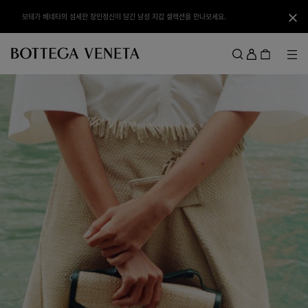
메인 콘텐츠로 건너뛰기
보테가 베네타의 베스트 미니백을 만나보세요.
닫기
로
그
메뉴
검색
인
메뉴