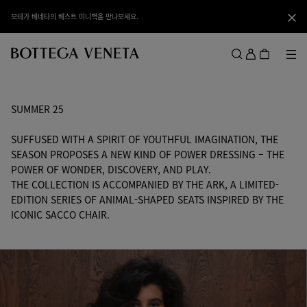
메인 콘텐츠로 건너뛰기
자연스러운 아름다움을 담은 모던 에센셜 리조트 셀렉션으로 여름을 준비해보세요.
닫기
로
그
메뉴
검색
인
메뉴
SUMMER 25
SUFFUSED WITH A SPIRIT OF YOUTHFUL IMAGINATION, THE
SEASON PROPOSES A NEW KIND OF POWER DRESSING – THE
POWER OF WONDER, DISCOVERY, AND PLAY.
THE COLLECTION IS ACCOMPANIED BY THE ARK, A LIMITED-
EDITION SERIES OF ANIMAL-SHAPED SEATS INSPIRED BY THE
ICONIC SACCO CHAIR.