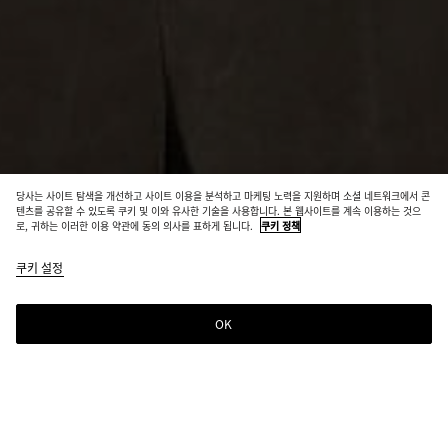
당사는 사이트 탐색을 개선하고 사이트 이용을 분석하고 마케팅 노력을 지원하며 소셜 네트워크에서 콘
재입고 예정
런웨이
텐츠를 공유할 수 있도록 쿠키 및 이와 유사한 기술을 사용합니다. 본 웹사이트를 계속 이용하는 것으
로, 귀하는 이러한 이용 약관에 동의 의사를 표하게 됩니다.
쿠키 정책
코튼 포플린 셔츠
쿠키 설정
₩ 2,350,000
OK
입고 알림
사
이
즈
를
선
선택한 컬러:
화이트