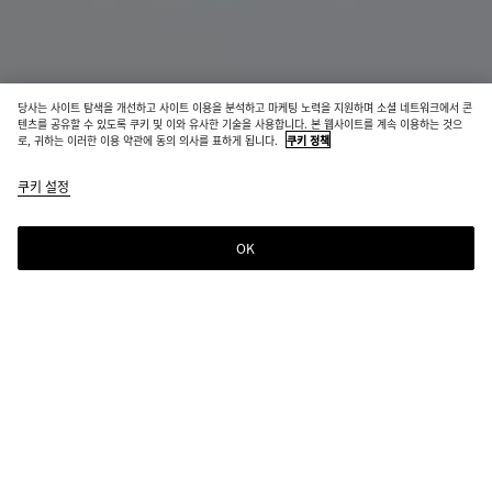
당사는 사이트 탐색을 개선하고 사이트 이용을 분석하고 마케팅 노력을 지원하며 소셜 네트워크에서 콘
신제품
텐츠를 공유할 수 있도록 쿠키 및 이와 유사한 기술을 사용합니다. 본 웹사이트를 계속 이용하는 것으
로, 귀하는 이러한 이용 약관에 동의 의사를 표하게 됩니다.
쿠키 정책
코튼 비치 타올
쿠키 설정
₩ 1,090,000
OK
장바구니에 추가
장
사
바
이
구
즈
니
를
에
선
선택한 컬러:
에어/나이트 레지듀
추
택
가
해
주
예상 배송일
8월 11일
십
우편번호로 조회하기
시