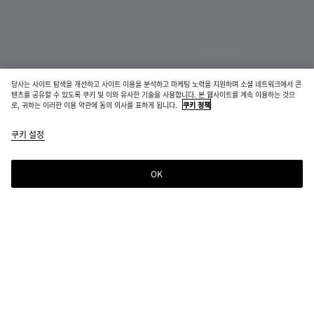
당사는 사이트 탐색을 개선하고 사이트 이용을 분석하고 마케팅 노력을 지원하며 소셜 네트워크에서 콘
신제품
텐츠를 공유할 수 있도록 쿠키 및 이와 유사한 기술을 사용합니다. 본 웹사이트를 계속 이용하는 것으
로, 귀하는 이러한 이용 약관에 동의 의사를 표하게 됩니다.
쿠키 정책
인트레치아토 폴더형 지갑
쿠키 설정
₩ 1,120,000
OK
장바구니에 추가
장
사
바
이
구
즈
니
를
에
선
선택한 컬러:
블랙
추
택
가
해
주
예상 배송일
8월 11일
십