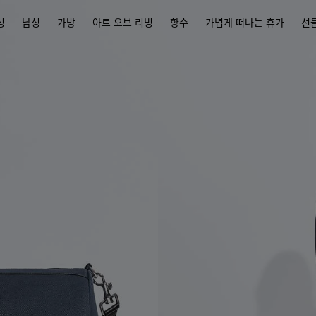
성
남성
가방
아트 오브 리빙
향수
가볍게 떠나는 휴가
선