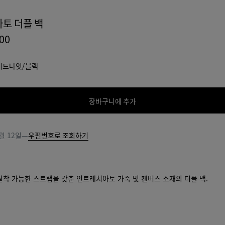
토 더플 백
000
미드나잇/블랙
장바구니에 추가
장
사
바
이
구
즈
월 12일
—
우편번호로 조회하기
니
를
에
선
추
택
가
해
탈착 가능한 스트랩을 갖춘 인트레치아토 가죽 및 캔버스 소재의 더플 백.
주
십
시
오.