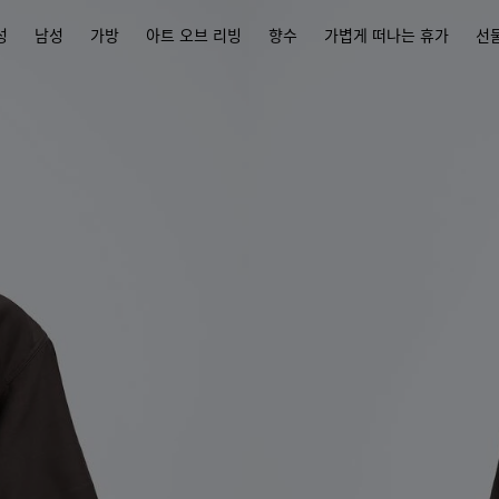
성
남성
가방
아트 오브 리빙
향수
가볍게 떠나는 휴가
선