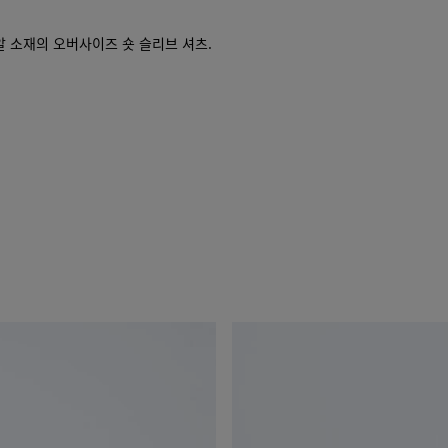
해
주
알 소재의 오버사이즈 숏 슬리브 셔츠.
세
요