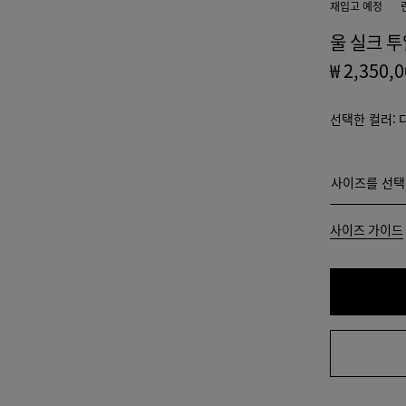
재입고 예정
울 실크 투
₩ 2,350,
선택한 컬러:
사이즈를 선
사이즈를 선택
32
사이즈 가이드
34
36
38
40
42