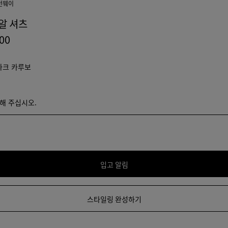
런웨이
알 셔츠
000
다크 카루보
택해 주십시오.
해 주십시오.
입고 알림
사
이
즈
스타일링 완성하기
를
선
택