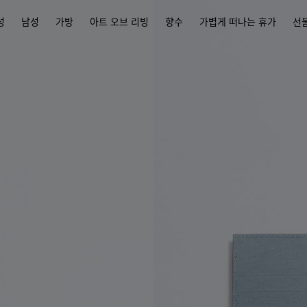
성
남성
가방
아트 오브 리빙
향수
가볍게 떠나는 휴가
선