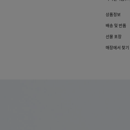
요소
가 변
상품정보
경 될
수 있
배송 및 반품
습니
다.)
선물 포장
매장에서 찾기