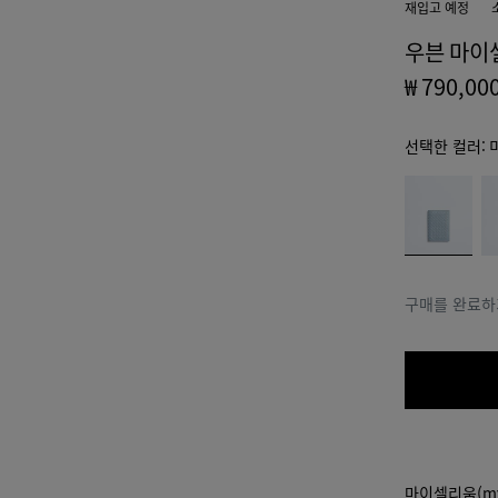
재입고 예정
우븐 마이
₩ 790,00
선택한 컬러:
color
미
에
(색상
네
스
을 선
랄
프
택하
레
면 재
소
구매를 완료하
고 여
부,
설명,
이미
지 및
페이
지의
기타
마이셀리움(my