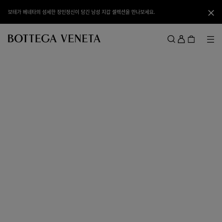
메인 콘텐츠로 건너뛰기
보테가 베네타의 섬세한 장인정신이 담긴 남성 지갑 셀렉션을 만나보세요.
닫기
로
그
메뉴
검색
인
메뉴