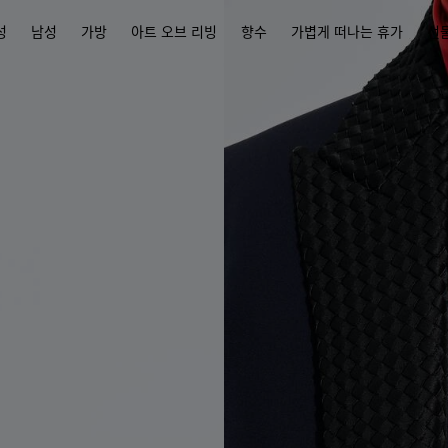
성
남성
가방
아트 오브 리빙
향수
가볍게 떠나는 휴가
선