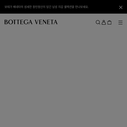
메인 콘텐츠로 건너뛰기
보테가 베네타의 섬세한 장인정신이 담긴 남성 지갑 셀렉션을 만나보세요.
닫기
로
그
메뉴
검색
인
메뉴