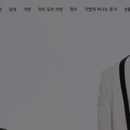
성
남성
가방
아트 오브 리빙
향수
가볍게 떠나는 휴가
선