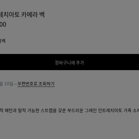
레치아토 카메라 백
000
블랙
장바구니에 추가
장
사
바
이
구
즈
월 10일
—
우편번호로 조회하기
니
를
에
선
추
택
가
해
적 패턴과 탈착 가능한 스트랩을 갖춘 부드러운 그레인 인트레치아토 가죽 소
주
십
시
오.