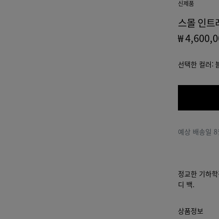
신제품
스몰 인트
₩ 4,600,
선택한 컬러:
예상 배송일
8
정교한 기하학
디 백.
상품정보