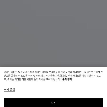
당사는 사이트 탐색을 개선하고 사이트 이용을 분석하고 마케팅 노력을 지원하며 소셜 네트워크에서 콘
신제품
텐츠를 공유할 수 있도록 쿠키 및 이와 유사한 기술을 사용합니다. 본 웹사이트를 계속 이용하는 것으
로, 귀하는 이러한 이용 약관에 동의 의사를 표하게 됩니다.
쿠키 정책
베스타 뮬 펌프스
쿠키 설정
₩ 1,610,000
color
블
알
(색상
랙
라
을 선
바
OK
장바구니에 추가
택하
스