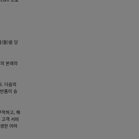
(들)을 당
안의 본래의
다. 다음의
(반품이 승
부착하고, 해
 고객 서비
발생한 어떠