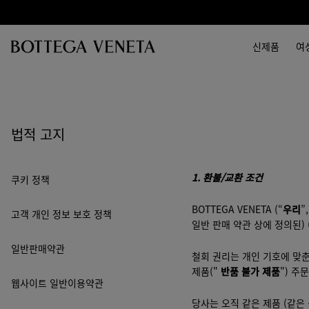
메인 콘텐츠로 건너뛰기
신제품
여
법적 고지
1.
환불
/
교환 조건
쿠키 정책
BOTTEGA VENETA (“
우리
”,
고객 개인 정보 보호 정책
일반 판매 약관 상에 정의된) 
일반판매약관
철회 권리는 개인 기호에 맞춘
제품("
반품 불가 제품
") 주
웹사이트 일반이용약관
당사는 오직 같은 제품 (같은