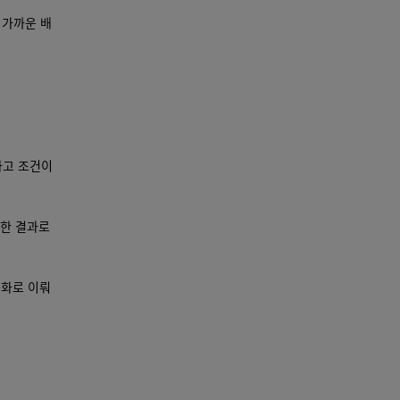
 가까운 배
하고 조건이
급한 결과로
통화로 이뤄
.