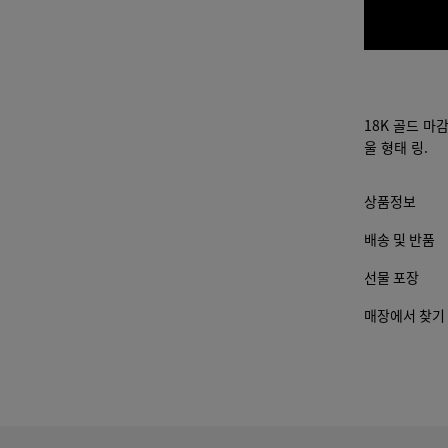
페이
지의
15
기타
17
요소
가 변
경 될
18K 골드 마
수 있
울 형태 링.
습니
다.)
상품정보
배송 및 반품
선물 포장
매장에서 찾기