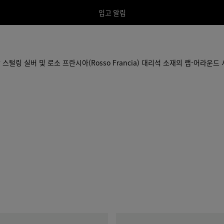
입고 알림
사
이
즈
를
선
감 스털링 실버 및 로소 프란시아(Rosso Francia) 대리석 소재의 랩-어라운
택
해
주
세
요