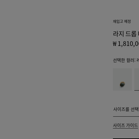
재입고 예정
라지 드롭 
₩ 1,810,
선택한 컬러:
color
그
레
(색상
린
드
을 선
마
마
택하
블
블
면 재
알
고 여
피
사이즈를 선
사이즈를 선택
부,
설명,
11
사이즈 가이드
이미
지 및
13