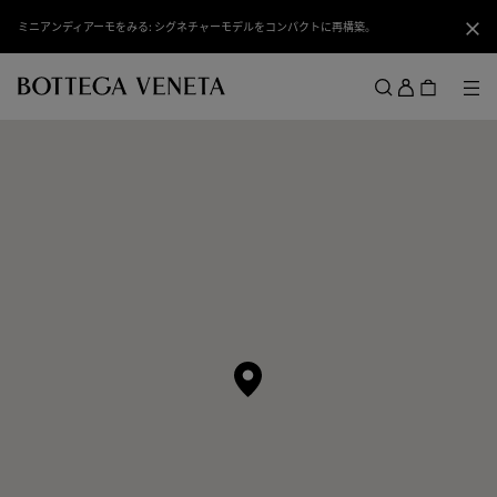
スキップしてメインコンテンツを開く
ミニアンディアーモをみる: シグネチャーモデルをコンパクトに再構築。
閉じ
ロ
グ
メ
検索
イ
メニュー
ン