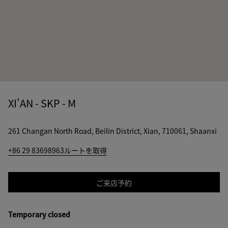
XI'AN - SKP - M
261 Changan North Road, Beilin District, Xian, 710061, Shaanxi
+86 29 83698963
ルートを取得
ご来店予約
Temporary closed