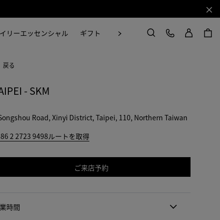
閉じ
ログイン
カスタマーケア
次
イリーエッセンシャル
ギフト
Craft in Motion
検索
戻る
AIPEI - SKM
Songshou Road, Xinyi District, Taipei, 110, Northern Taiwan
86 2 2723 9498
ルートを取得
ご来店予約
業時間