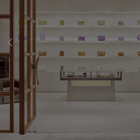
storeLocator.btn.p