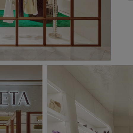
月
火
水
木
金
土
日