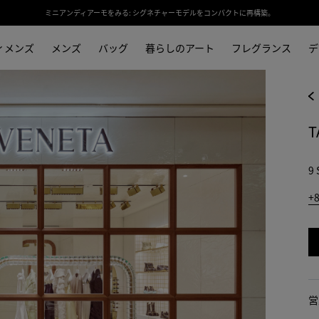
ミニアンディアーモをみる: シグネチャーモデルをコンパクトに再構築。
ィメンズ
メンズ
バッグ
暮らしのアート
フレグランス
デ
T
9 
+8
営