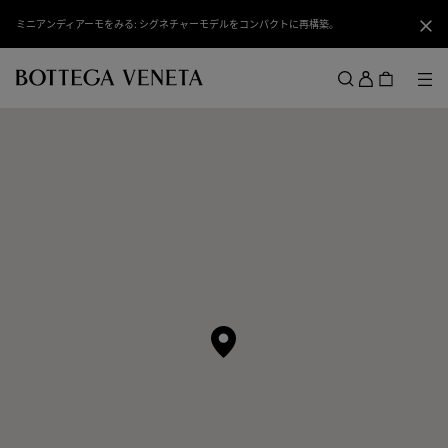
スキップしてメインコンテンツを開く
ミニアンディアーモをみる: シグネチャーモデルをコンパクトに再構築。
閉じ
ロ
グ
メ
検索
イ
メニュー
ン