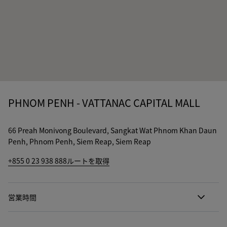
PHNOM PENH - VATTANAC CAPITAL MALL
66 Preah Monivong Boulevard, Sangkat Wat Phnom Khan Daun
Penh, Phnom Penh, Siem Reap, Siem Reap
+855 0 23 938 888
ルートを取得
営業時間
月曜日
09:00 - 21:30