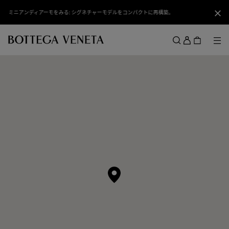
スキップしてメインコンテンツを開く
ミニアンディアーモをみる: シグネチャーモデルをコンパクトに再構築。
閉じ
ロ
グ
メ
検索
イ
メニュー
ン