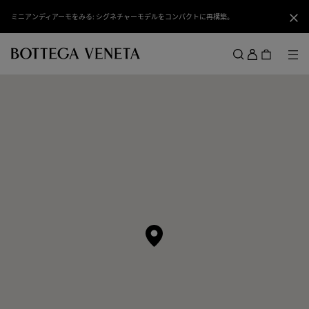
スキップしてメインコンテンツを開く
ミニアンディアーモをみる: シグネチャーモデルをコンパクトに再構築。
閉じ
ロ
グ
メ
検索
イ
メニュー
ン