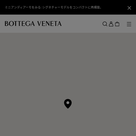
スキップしてメインコンテンツを開く
ミニアンディアーモをみる: シグネチャーモデルをコンパクトに再構築。
閉じ
ロ
グ
メ
検索
イ
メニュー
ン